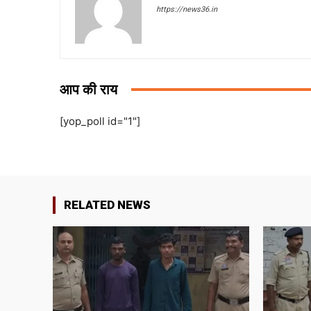
https://news36.in
आप की राय
[yop_poll id="1"]
RELATED NEWS