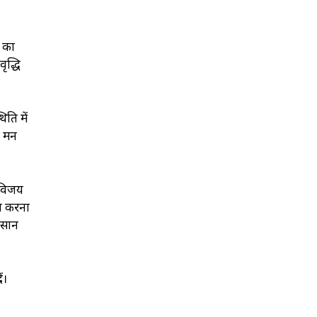
ा का
ृद्धि
ति में
न मन
र विजय
ोग करना
कसान
ं।