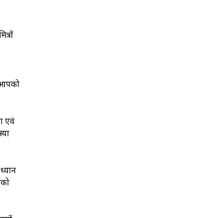
त्रों
ज आपको
ा एवं
्या
 ध्यान
आपको