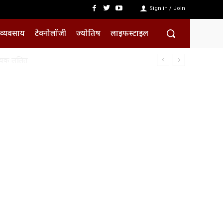
Sign in / Join
व्यवसाय
टेक्नोलॉजी
ज्योतिष
लाइफस्टाइल
क ललित