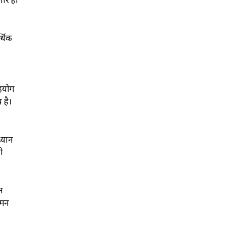
्थिक
सहयोग
 है।
ध्यान
हो
न
 मन