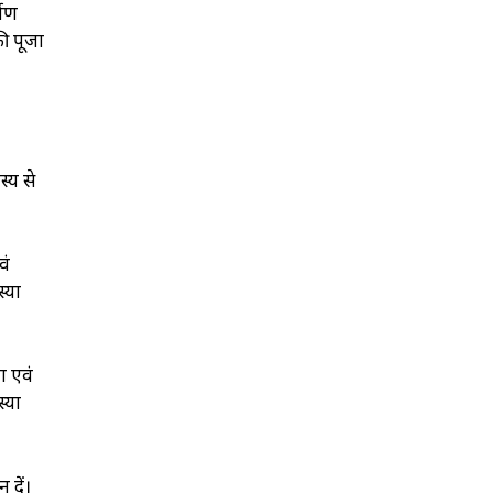
वाण
की पूजा
स्य से
वं
्या
शा एवं
्या
 दें।