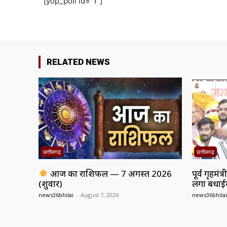
[yop_poll id="1"]
RELATED NEWS
छत्तीसगढ़
छत्तीसगढ़
आज का राशिफल — 7 अगस्त 2026
पूर्व गृहमं
(शुक्रवार)
लगा बधाईयो
news36bhilai
-
August 7, 2026
news36bhilai