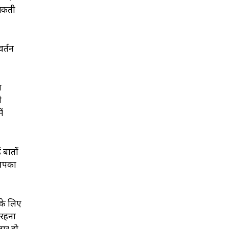
ो सकती
वर्तन
ा
े
ं
 बातों
 आपका
के लिए
 रहना
तार हो