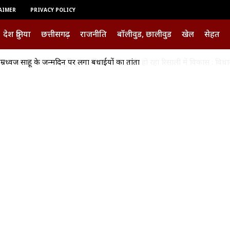
AIMER
PRIVACY POLICY
देश दुनिया
छत्तीसगढ़
राजनीति
बॉलीवुड, छालीवुड
खेल
सेहत
ाख 08 हजार का भूमिपूजन, बिना भेद भाव के हो रहा रिसाली में विकास : विधाय