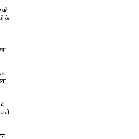
ोर को
रो के
्या
एवं
्या
दें।
ो सकती
्तन