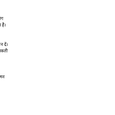
ोग
 है।
न दें।
ो सकती
 मन