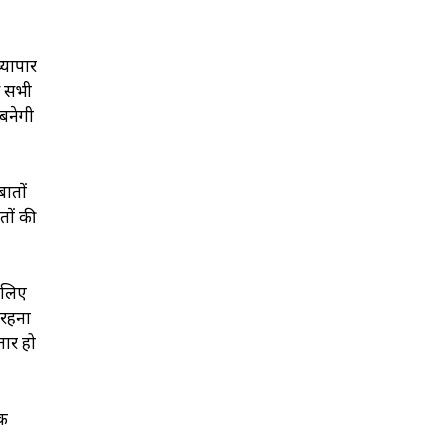
्यापार
े सभी
 बनेगी
बातों
तों की
 लिए
 रहना
तार हो
िक