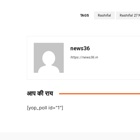
TAGS
Rashifal
Rashifal 27
news36
https://news36.in
आप की राय
[yop_poll id="1"]