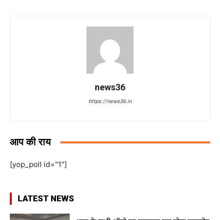
news36
https://news36.in
आप की राय
[yop_poll id="1"]
LATEST NEWS