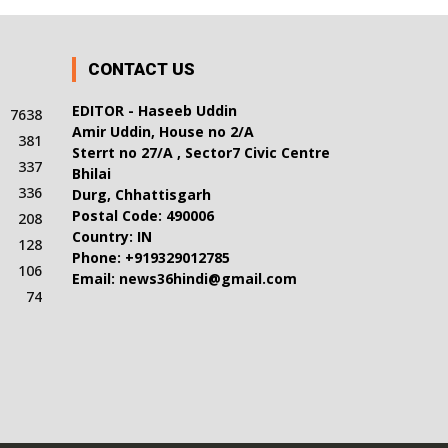
CONTACT US
EDITOR - Haseeb Uddin
7638
Amir Uddin, House no 2/A
381
Sterrt no 27/A , Sector7 Civic Centre
337
Bhilai
336
Durg, Chhattisgarh
Postal Code: 490006
208
Country: IN
128
Phone: +919329012785
106
Email: news36hindi@gmail.com
74