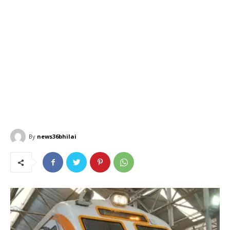
By
news36bhilai