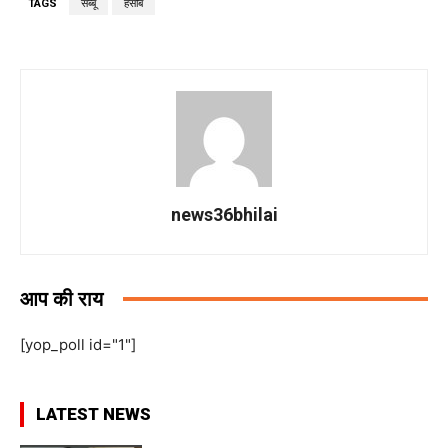
TAGS
सब्बू
हसीब
news36bhilai
आप की राय
[yop_poll id="1"]
LATEST NEWS