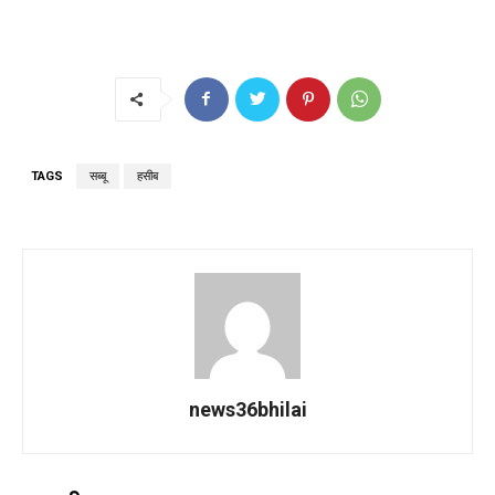
TAGS
सब्बू
हसीब
news36bhilai