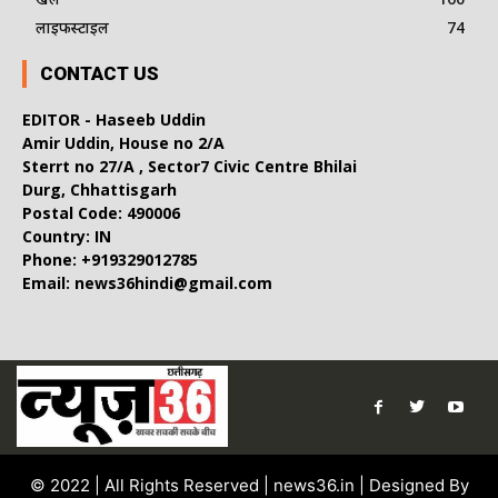
लाइफस्टाइल
74
CONTACT US
EDITOR - Haseeb Uddin
Amir Uddin, House no 2/A
Sterrt no 27/A , Sector7 Civic Centre Bhilai
Durg, Chhattisgarh
Postal Code: 490006
Country: IN
Phone: +919329012785
Email: news36hindi@gmail.com
© 2022 | All Rights Reserved | news36.in | Designed By