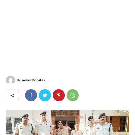
By
news36bhilai