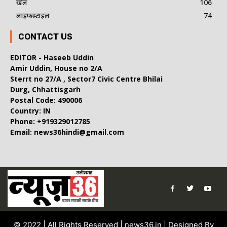
खेल
106
लाइफस्टाइल
74
CONTACT US
EDITOR - Haseeb Uddin
Amir Uddin, House no 2/A
Sterrt no 27/A , Sector7 Civic Centre Bhilai
Durg, Chhattisgarh
Postal Code: 490006
Country: IN
Phone: +919329012785
Email: news36hindi@gmail.com
© 2022 | All Rights Reserved | news36.in | Designed By