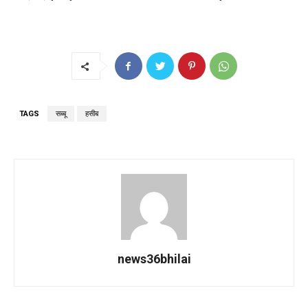
TAGS
सब्बू
हसीब
news36bhilai