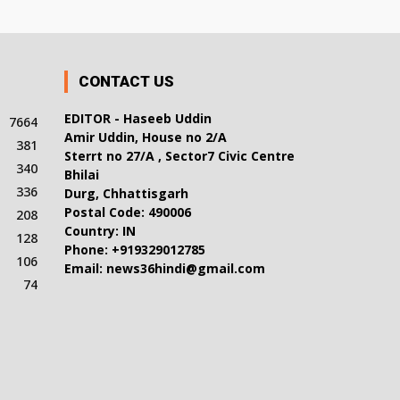
CONTACT US
EDITOR - Haseeb Uddin
7664
Amir Uddin, House no 2/A
381
Sterrt no 27/A , Sector7 Civic Centre
340
Bhilai
336
Durg, Chhattisgarh
Postal Code: 490006
208
Country: IN
128
Phone: +919329012785
106
Email: news36hindi@gmail.com
74