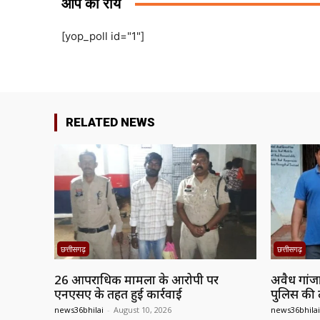
आप की राय
[yop_poll id="1"]
RELATED NEWS
छत्तीसगढ़
छत्तीसगढ़
26 आपराधिक मामलों के आरोपी पर
अवैध गांजा 
एनएसए के तहत हुई कार्रवाई
पुलिस की 
news36bhilai
-
August 10, 2026
news36bhilai