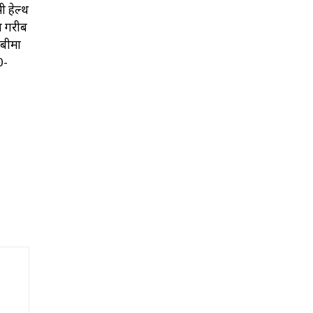
 हेल्थ
ल गरीब
 बीमा
0-