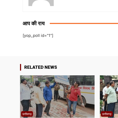
आप की राय
[yop_poll id="1"]
RELATED NEWS
छत्तीसगढ़
छत्तीसगढ़