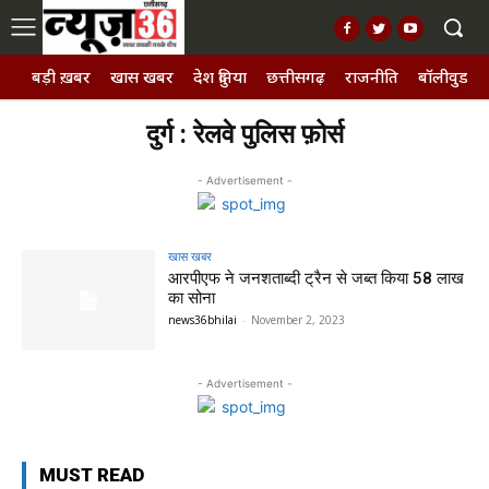
बड़ी ख़बर
खास खबर
देश दुनिया
छत्तीसगढ़
राजनीति
बॉलीवुड, छ
दुर्ग : रेलवे पुलिस फ़ोर्स
- Advertisement -
खास खबर
आरपीएफ ने जनशताब्दी ट्रैन से जब्त किया 58 लाख
का सोना
news36bhilai
-
November 2, 2023
- Advertisement -
MUST READ