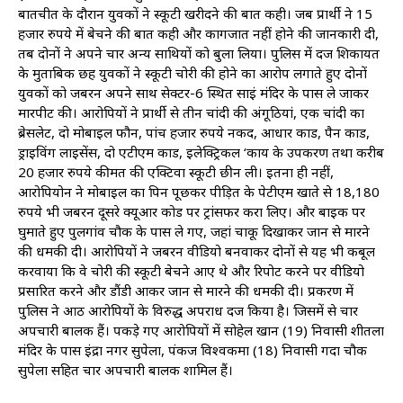
बातचीत के दौरान युवकों ने स्कूटी खरीदने की बात कही। जब प्रार्थी ने 15
हजार रुपये में बेचने की बात कही और कागजात नहीं होने की जानकारी दी,
तब दोनों ने अपने चार अन्य साथियों को बुला लिया। पुलिस में दर्ज शिकायत
के मुताबिक छह युवकों ने स्कूटी चोरी की होने का आरोप लगाते हुए दोनों
युवकों को जबरन अपने साथ सेक्टर-6 स्थित साईं मंदिर के पास ले जाकर
मारपीट की। आरोपियों ने प्रार्थी से तीन चांदी की अंगूठियां, एक चांदी का
ब्रेसलेट, दो मोबाइल फौन, पांच हजार रुपये नकद, आधार कार्ड, पैन कार्ड,
ड्राइविंग लाइसेंस, दो एटीएम कार्ड, इलेक्ट्रिकल ‘कार्य के उपकरण तथा करीब
20 हजार रुपये कीमत की एक्टिवा स्कूटी छीन ली। इतना ही नहीं,
आरोपियोन ने मोबाइल का पिन पूछकर पीड़ित के पेटीएम खाते से 18,180
रुपये भी जबरन दूसरे क्यूआर कोड पर ट्रांसफर करा लिए। और बाइक पर
घुमाते हुए पुलगांव चौक के पास ले गए, जहां चाकू दिखाकर जान से मारने
की धमकी दी। आरोपियों ने जबरन वीडियो बनवाकर दोनों से यह भी कबूल
करवाया कि वे चोरी की स्कूटी बेचने आए थे और रिपोर्ट करने पर वीडियो
प्रसारित करने और डौंडी आकर जान से मारने की धमकी दी। प्रकरण में
पुलिस ने आठ आरोपियों के विरुद्ध अपराध दर्ज किया है। जिसमें से चार
अपचारी बालक हैं। पकड़े गए आरोपियों में सोहेल खान (19) निवासी शीतला
मंदिर के पास इंद्रा नगर सुपेला, पंकज विश्वकर्मा (18) निवासी गदा चौक
सुपेला सहित चार अपचारी बालक शामिल हैं।