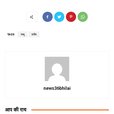
TAGS
सब्बू
हसीब
news36bhilai
आप की राय