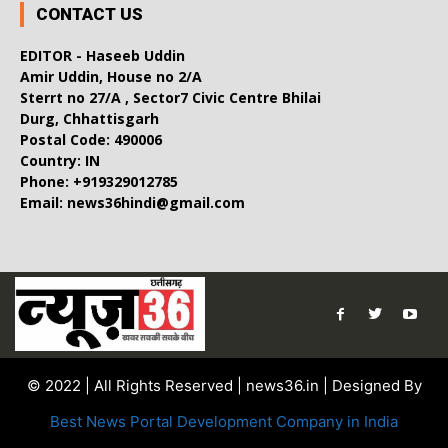
CONTACT US
EDITOR - Haseeb Uddin
Amir Uddin, House no 2/A
Sterrt no 27/A , Sector7 Civic Centre Bhilai
Durg, Chhattisgarh
Postal Code: 490006
Country: IN
Phone: +919329012785
Email: news36hindi@gmail.com
© 2022 | All Rights Reserved | news36.in | Designed By
Best News Portal Development Company in India