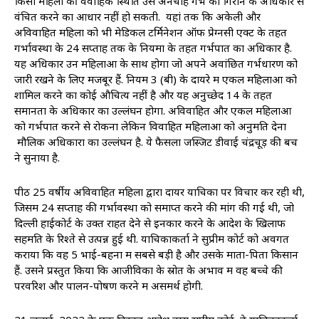
किसी महिला की वैवाहिक स्थिति उसे अनचाहे गर्भ को गिराने के अधिकार से
वंचित करने का आधार नहीं हो सकती. यहां तक ​​कि अकेली और
अविवाहित महिला को भी मेडिकल टर्मिनेशन ऑफ प्रेग्नेंसी एक्ट के तहत
गर्भावस्था के 24 सप्ताह तक के नियमों के तहत गर्भपात का अधिकार है.
यह अधिकार उन महिलाओं के साथ होगा जो अपने अवांछित गर्भधारण को
जारी रखने के लिए मजबूर हैं. नियम 3 (बी) के दायरे में एकल महिलाओं को
शामिल करने का कोई औचित्य नहीं है और यह अनुच्छेद 14 के तहत
समानता के अधिकार का उल्लंघन होगा. अविवाहित और एकल महिलाओं
को गर्भपात करने से रोकना लेकिन विवाहित महिलाओं को अनुमति देना
मौलिक अधिकारों का उल्लंघन है. ये फैसला जस्जिट डीवाई चंद्रचूड़ की बेंच
ने सुनाया है.
पीठ 25 वर्षीय अविवाहित महिला द्वारा दायर याचिका पर विचार कर रही थी,
जिसमें 24 सप्ताह की गर्भावस्था को समाप्त करने की मांग की गई थी, जो
दिल्ली हाईकोर्ट के उक्त राहत देने से इनकार करने के आदेश के खिलाफ
सहमति के रिश्ते से उत्पन्न हुई थी. याचिकाकर्ता ने सुप्रीम कोर्ट को अवगत
कराया कि वह 5 भाई-बहनों में सबसे बड़ी है और उसके माता-पिता किसान
हैं. उसने प्रस्तुत किया कि आजीविका के स्रोत के अभाव में वह बच्चे की
परवरिश और पालन-पोषण करने में असमर्थ होगी.