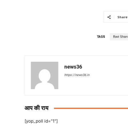
Share
TAGS
Ravi Shan
news36
https://news36.in
आप की राय
[yop_poll id="1"]