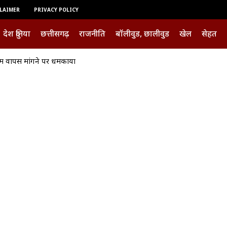
LAIMER
PRIVACY POLICY
देश दुनिया
छत्तीसगढ़
राजनीति
बॉलीवुड, छालीवुड
खेल
सेहत
ापस मांगने पर धमकाया
ं के किराये के विरोध में किया गया प्रदर्शन