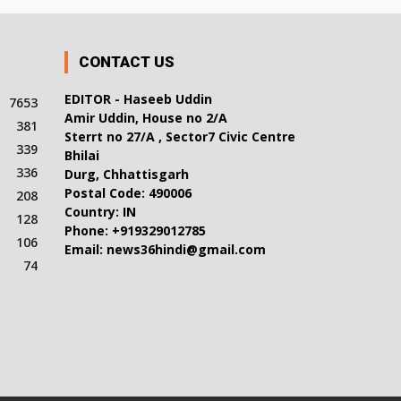
CONTACT US
EDITOR - Haseeb Uddin
7653
Amir Uddin, House no 2/A
381
Sterrt no 27/A , Sector7 Civic Centre
339
Bhilai
336
Durg, Chhattisgarh
Postal Code: 490006
208
Country: IN
128
Phone: +919329012785
106
Email: news36hindi@gmail.com
74