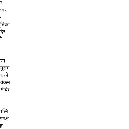
कर
वंबर
ं
मृतिका
दिर
े
ाना
ोनूराम
 करने
्यक्रम
 मंदिर
पत्नि
समक्ष
ंह