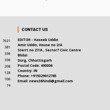
CONTACT US
EDITOR - Haseeb Uddin
7621
Amir Uddin, House no 2/A
381
Sterrt no 27/A , Sector7 Civic Centre
336
Bhilai
336
Durg, Chhattisgarh
Postal Code: 490006
208
Country: IN
128
Phone: +919329012785
106
Email: news36hindi@gmail.com
74