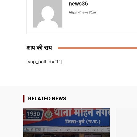
news36
https://news36.in
आप की राय
[yop_poll id="1"]
RELATED NEWS