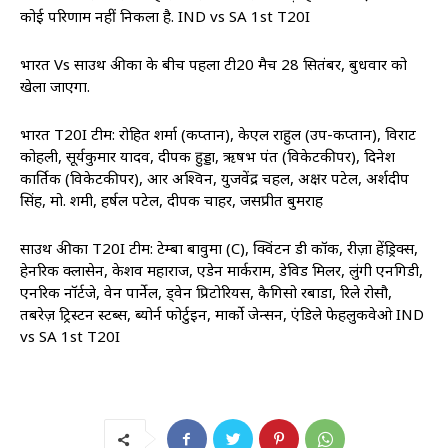
कोई परिणाम नहीं निकला है. IND vs SA 1st T20I
भारत Vs साउथ अफ्रीका के बीच पहला टी20 मैच 28 सितंबर, बुधवार को
खेला जाएगा.
भारत T20I टीम: रोहित शर्मा (कप्तान), केएल राहुल (उप-कप्तान), विराट
कोहली, सूर्यकुमार यादव, दीपक हुड्डा, ऋषभ पंत (विकेटकीपर), दिनेश
कार्तिक (विकेटकीपर), आर अश्विन, युजवेंद्र चहल, अक्षर पटेल, अर्शदीप
सिंह, मो. शमी, हर्षल पटेल, दीपक चाहर, जसप्रीत बुमराह
साउथ अफ्रीका T20I टीम: टेम्बा बावुमा (C), क्विंटन डी कॉक, रीज़ा हेंड्रिक्स,
हेनरिक क्लासेन, केशव महाराज, एडेन मार्कराम, डेविड मिलर, लुंगी एनगिडी,
एनरिक नॉर्टजे, वेन पार्नेल, ड्वेन प्रिटोरियस, कैगिसो रबाडा, रिले रोसौ,
तबरेज़ ट्रिस्टन स्टब्स, ब्योर्न फोर्टुइन, मार्को जेन्सन, एंडिले फेहलुकवेओ IND
vs SA 1st T20I