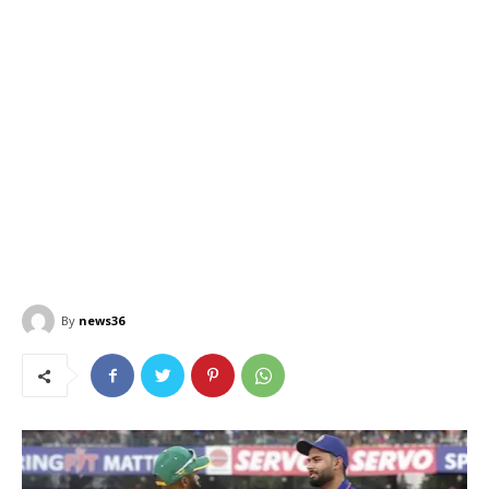
By
news36