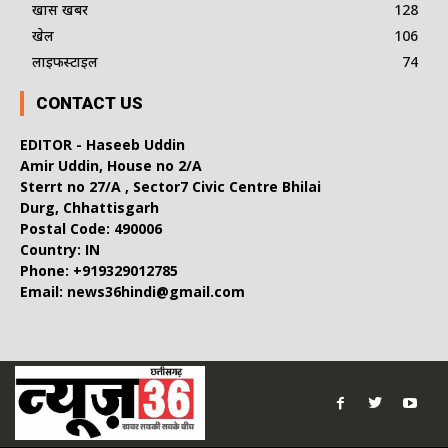
खास खबर
128
खेल
106
लाइफस्टाइल
74
CONTACT US
EDITOR - Haseeb Uddin
Amir Uddin, House no 2/A
Sterrt no 27/A , Sector7 Civic Centre Bhilai
Durg, Chhattisgarh
Postal Code: 490006
Country: IN
Phone: +919329012785
Email: news36hindi@gmail.com