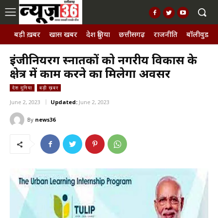
बड़ी ख़बर
खास खबर
देश दुनिया
छत्तीसगढ़
राजनीति
बॉलीवुड, छ
इंजीनियरिंग स्नातकों को नगरीय विकास के
क्षेत्र में काम करने का मिलेगा अवसर
देश दुनिया
बड़ी ख़बर
June 2, 2023
Updated:
June 2, 2023
By
news36