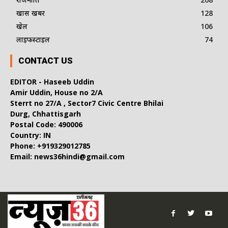
खास खबर
128
खेल
106
लाइफस्टाइल
74
CONTACT US
EDITOR - Haseeb Uddin
Amir Uddin, House no 2/A
Sterrt no 27/A , Sector7 Civic Centre Bhilai
Durg, Chhattisgarh
Postal Code: 490006
Country: IN
Phone: +919329012785
Email: news36hindi@gmail.com