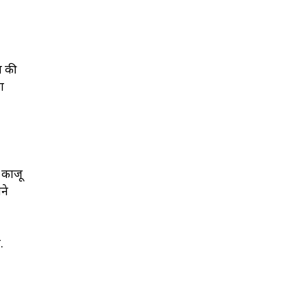
ल की
ा
. काजू
ने
.