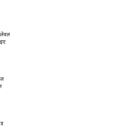
ा लेवल
आइए
एल
त
लड