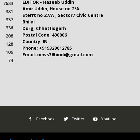
EDITOR - Haseeb Uddin
7633
Amir Uddin, House no 2/A
381
Sterrt no 27/A , Sector7 Civic Centre
337
Bhilai
336
Durg, Chhattisgarh
Postal Code: 490006
208
Country: IN
128
Phone: +919329012785
106
Email: news36hindi@gmail.com
74
Facebook
Twitter
Youtube