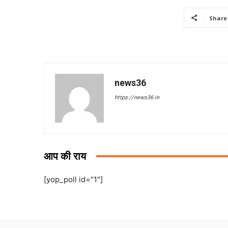
Share
news36
https://news36.in
आप की राय
[yop_poll id="1"]