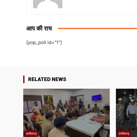
आप की राय
[yop_poll id="1"]
RELATED NEWS
छत्तीसगढ़
छत्तीसगढ़