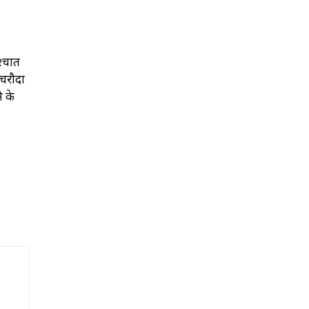
श्चात
 चरौदा
े के