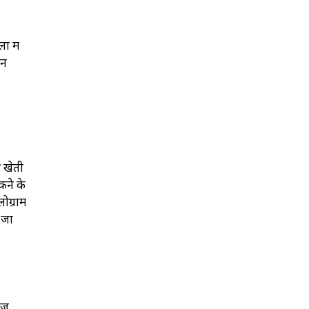
ं में
जन
ी खेती
कने के
लोग्राम
 जा
लेज