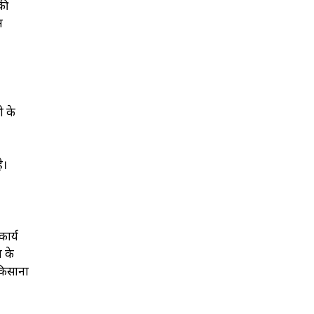
की
न
ी के
ै।
कार्य
ं के
किसानों