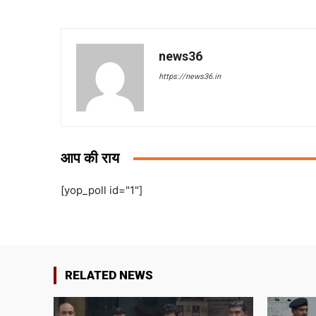
news36
https://news36.in
आप की राय
[yop_poll id="1"]
RELATED NEWS