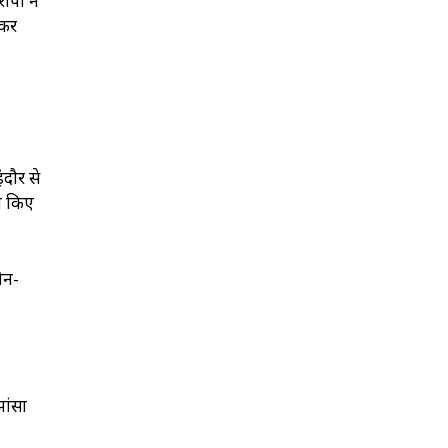
ोपी ने
ाकर
ंदौर से
त किए
ौन-
झांसा