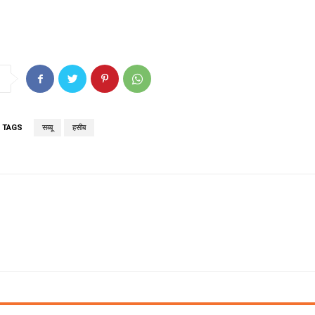
TAGS
सब्बू
हसीब