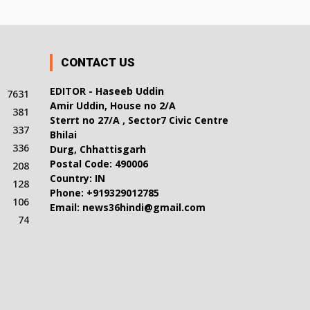
CONTACT US
EDITOR - Haseeb Uddin
7631
Amir Uddin, House no 2/A
381
Sterrt no 27/A , Sector7 Civic Centre
337
Bhilai
336
Durg, Chhattisgarh
Postal Code: 490006
208
Country: IN
128
Phone: +919329012785
106
Email: news36hindi@gmail.com
74