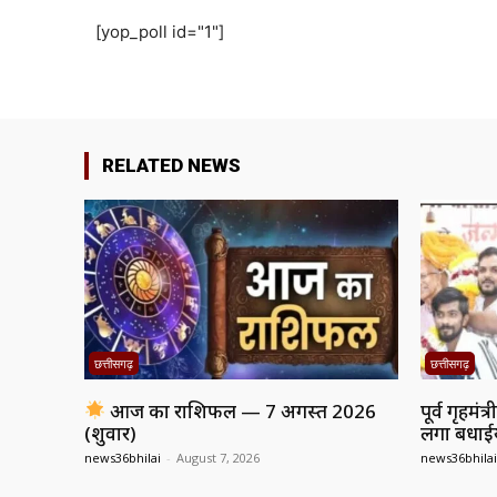
[yop_poll id="1"]
RELATED NEWS
छत्तीसगढ़
छत्तीसगढ़
आज का राशिफल — 7 अगस्त 2026
पूर्व गृहमं
(शुक्रवार)
लगा बधाईयो
news36bhilai
-
August 7, 2026
news36bhilai