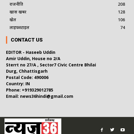
राजनीति
208
खास खबर
128
खेल
106
लाइफस्टाइल
74
CONTACT US
EDITOR - Haseeb Uddin
Amir Uddin, House no 2/A
Sterrt no 27/A , Sector7 Civic Centre Bhilai
Durg, Chhattisgarh
Postal Code: 490006
Country: IN
Phone: +919329012785
Email: news36hindi@gmail.com