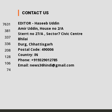
CONTACT US
EDITOR - Haseeb Uddin
7631
Amir Uddin, House no 2/A
381
Sterrt no 27/A , Sector7 Civic Centre
337
Bhilai
336
Durg, Chhattisgarh
Postal Code: 490006
208
Country: IN
128
Phone: +919329012785
106
Email: news36hindi@gmail.com
74