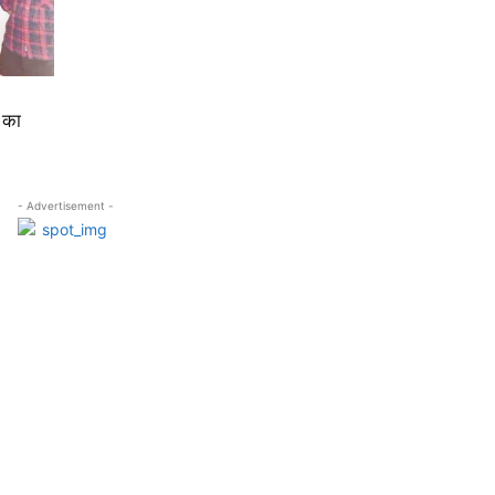
 का
- Advertisement -