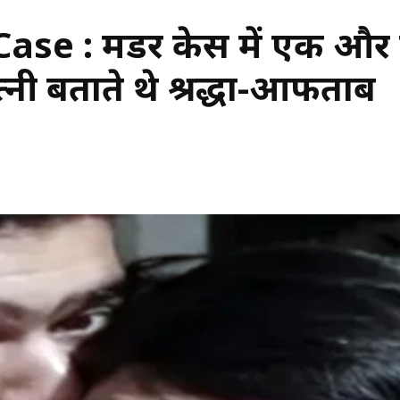
se : मर्डर केस में एक औ
नी बताते थे श्रद्धा-आफताब