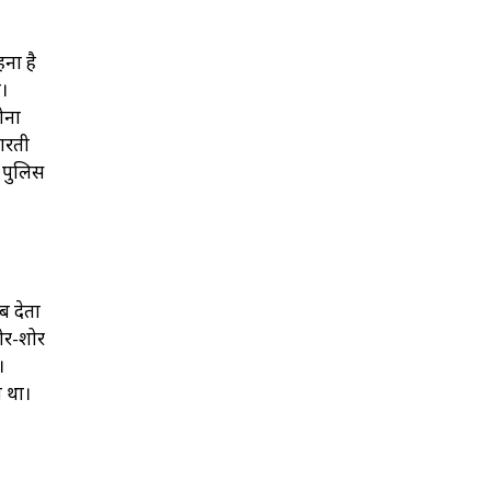
हना है
ा।
ोना
मारती
। पुलिस
ब देता
जोर-शोर
।
ा था।