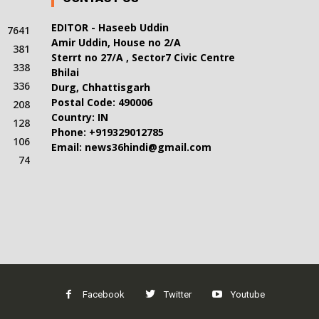
EDITOR - Haseeb Uddin
7641
Amir Uddin, House no 2/A
381
Sterrt no 27/A , Sector7 Civic Centre
338
Bhilai
336
Durg, Chhattisgarh
Postal Code: 490006
208
Country: IN
128
Phone: +919329012785
106
Email: news36hindi@gmail.com
74
Facebook
Twitter
Youtube