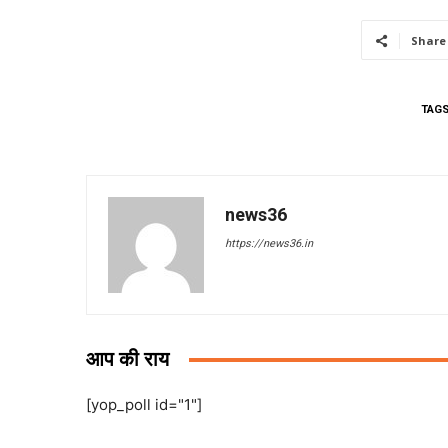
Share
TAG
news36
https://news36.in
आप की राय
[yop_poll id="1"]