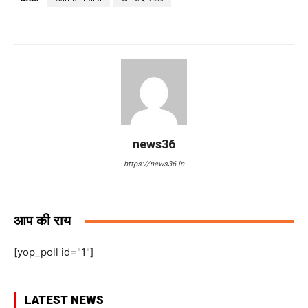
news36
https://news36.in
आप की राय
[yop_poll id="1"]
LATEST NEWS