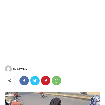
By
news36