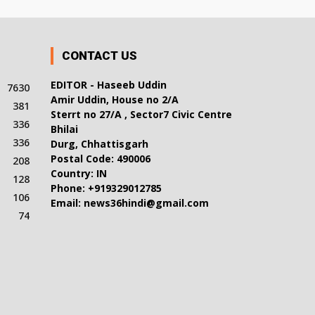
CONTACT US
EDITOR - Haseeb Uddin
7630
Amir Uddin, House no 2/A
381
Sterrt no 27/A , Sector7 Civic Centre
336
Bhilai
336
Durg, Chhattisgarh
Postal Code: 490006
208
Country: IN
128
Phone: +919329012785
106
Email: news36hindi@gmail.com
74