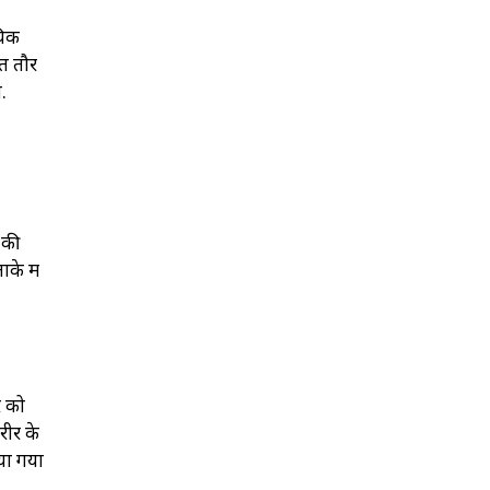
यिक
ित तौर
.
 की
के में
र को
रीर के
या गया