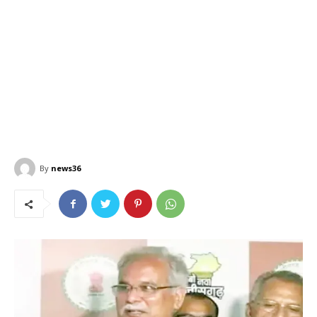
By
news36