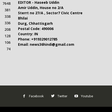
EDITOR - Haseeb Uddin
7648
Amir Uddin, House no 2/A
381
Sterrt no 27/A , Sector7 Civic Centre
338
Bhilai
336
Durg, Chhattisgarh
Postal Code: 490006
208
Country: IN
128
Phone: +919329012785
106
Email: news36hindi@gmail.com
74
Facebook
Twitter
Youtube