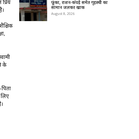
 प्रिय
फूंका, राशन-कपड़े समेत गृहस्थी का
सामान जलकर खाक
है।
August 8, 2026
शैक्षिक
षा,
स्वामी
े के
ा-पिता
े लिए
ै।