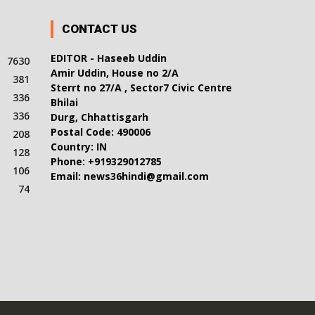
CONTACT US
EDITOR - Haseeb Uddin
7630
Amir Uddin, House no 2/A
381
Sterrt no 27/A , Sector7 Civic Centre
336
Bhilai
336
Durg, Chhattisgarh
Postal Code: 490006
208
Country: IN
128
Phone: +919329012785
106
Email: news36hindi@gmail.com
74