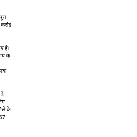
ूरा
ो करोड़
ए है।
र्य के
ए एक
 के
लिए
िले के
 67