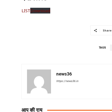
LIST
Download
Share
TAGS
news36
https://news36.in
आप की राय