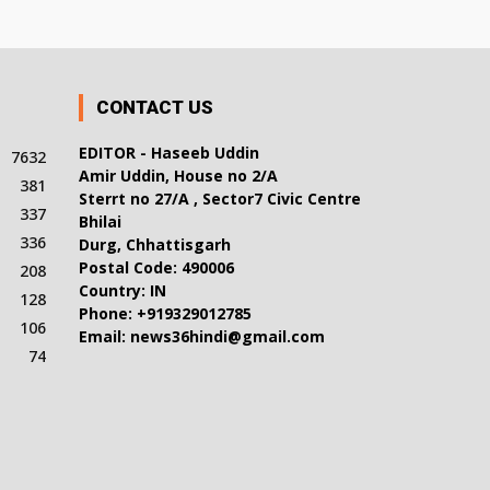
CONTACT US
EDITOR - Haseeb Uddin
7632
Amir Uddin, House no 2/A
381
Sterrt no 27/A , Sector7 Civic Centre
337
Bhilai
336
Durg, Chhattisgarh
Postal Code: 490006
208
Country: IN
128
Phone: +919329012785
106
Email: news36hindi@gmail.com
74