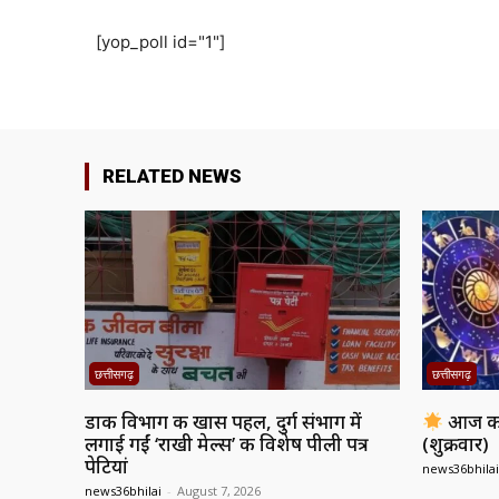
[yop_poll id="1"]
RELATED NEWS
छत्तीसगढ़
छत्तीसगढ़
डाक विभाग की खास पहल, दुर्ग संभाग में
आज का
लगाई गईं ‘राखी मेल्स’ की विशेष पीली पत्र
(शुक्रवार)
पेटियां
news36bhilai
news36bhilai
-
August 7, 2026