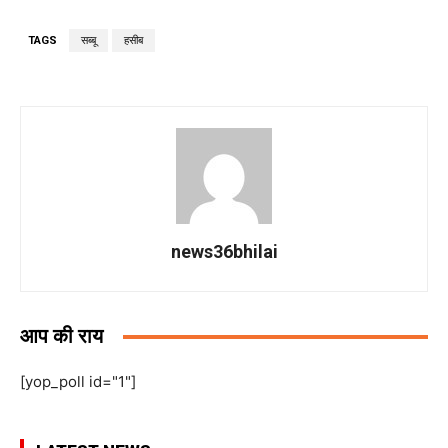
TAGS
सब्बू
हसीब
news36bhilai
आप की राय
[yop_poll id="1"]