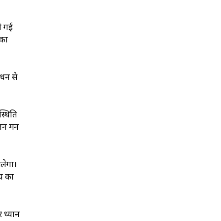
ी गई
सका
 धन से
स्थिति
ोजन मन
िलेगा।
मय का
र ध्यान