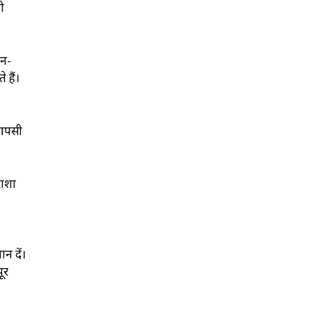
हो
हन-
 हैं।
 आपसी
राशा
ान दें।
ूर