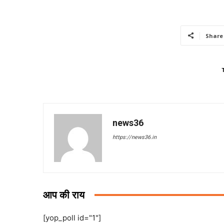
Share
news36
https://news36.in
आप की राय
[yop_poll id="1"]