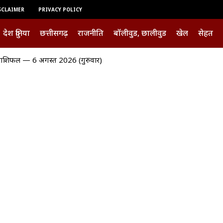
SCLAIMER
PRIVACY POLICY
देश दुनिया
छत्तीसगढ़
राजनीति
बॉलीवुड, छालीवुड
खेल
सेहत
फल — 6 अगस्त 2026 (गुरुवार)
बच्चों का रेस्क्यू, एक आरोपी गिरफ्तार रायपुर से बाल श्रम के लिए ले जाए जा रहे थे