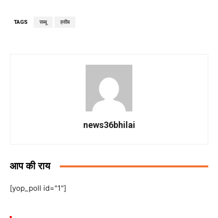
TAGS
सब्बू
हसीब
news36bhilai
आप की राय
[yop_poll id="1"]