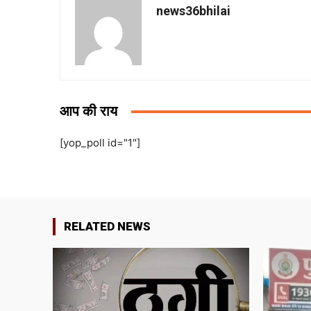
news36bhilai
आप की राय
[yop_poll id="1"]
RELATED NEWS