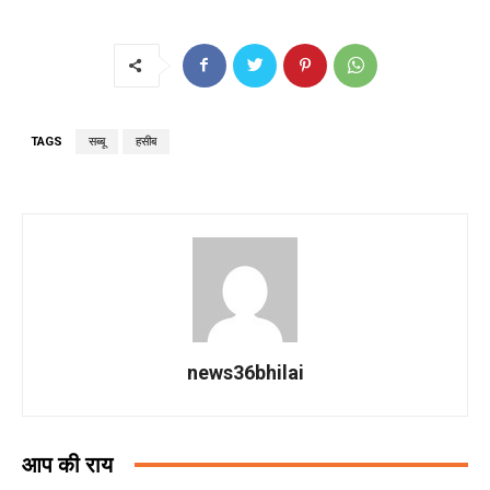
TAGS
सब्बू
हसीब
news36bhilai
आप की राय