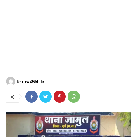
By
news36bhilai