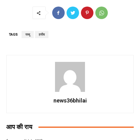
TAGS
सब्बू
हसीब
news36bhilai
आप की राय