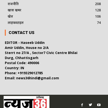
राजनीति
208
खास खबर
128
खेल
106
लाइफस्टाइल
74
CONTACT US
EDITOR - Haseeb Uddin
Amir Uddin, House no 2/A
Sterrt no 27/A , Sector7 Civic Centre Bhilai
Durg, Chhattisgarh
Postal Code: 490006
Country: IN
Phone: +919329012785
Email: news36hindi@gmail.com