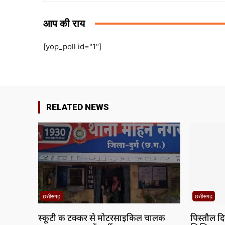
आप की राय
[yop_poll id="1"]
RELATED NEWS
छत्तीसगढ़
छत्तीसगढ़
स्कूटी की टक्कर से मोटरसाइकिल चालक
पिस्तौल द