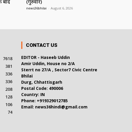
े बाद
(गुरुवार)
news36bhilai
-
August 6, 2026
CONTACT US
EDITOR - Haseeb Uddin
7618
Amir Uddin, House no 2/A
381
Sterrt no 27/A , Sector7 Civic Centre
336
Bhilai
336
Durg, Chhattisgarh
Postal Code: 490006
208
Country: IN
128
Phone: +919329012785
106
Email: news36hindi@gmail.com
74