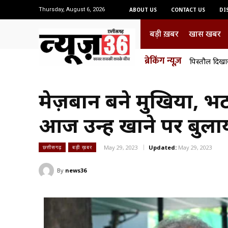
Thursday, August 6, 2026
ABOUT US
CONTACT US
DI
बड़ी ख़बर
खास खबर
ब्रेकिंग न्यूज़
पिस्तौल दिखा
मेज़बान बने मुखिया, भ
आज उन्हें खाने पर बुला
May 29, 2023
Updated:
May 29, 2023
छत्तीसगढ़
बड़ी ख़बर
By
news36