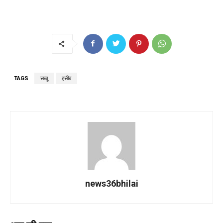
TAGS
सब्बू
हसीब
news36bhilai