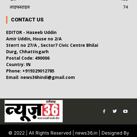
लाइफस्टाइल
74
CONTACT US
EDITOR - Haseeb Uddin
Amir Uddin, House no 2/A
Sterrt no 27/A , Sector7 Civic Centre Bhilai
Durg, Chhattisgarh
Postal Code: 490006
Country: IN
Phone: +919329012785
Email: news36hindi@gmail.com
© 2022 | All Rights Reserved | news36.in | Designed By